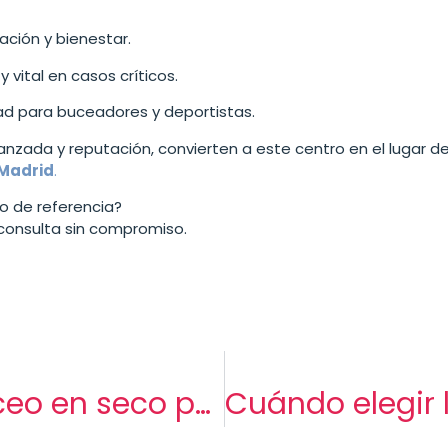
ación y bienestar.
vital en casos críticos.
ad para buceadores y deportistas.
vanzada y reputación, convierten a este centro en el lugar 
 Madrid
.
o de referencia?
 consulta sin compromiso.
Beneficios del buceo en seco para buceadores y atletas: cómo ayuda a prevenir y tratar enfermedades de descompresión