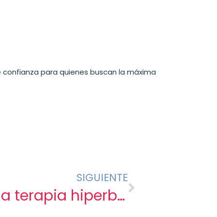
de confianza para quienes buscan la máxima
SIGUIENTE
Cuándo elegir la terapia hiperbárica como complemento a tu tratamiento médico