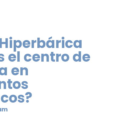
 Hiperbárica
 el centro de
a en
ntos
icos?
 am