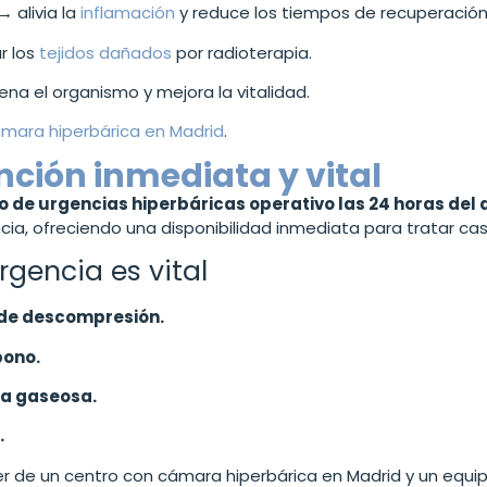
→ alivia la
inflamación
y reduce los tiempos de recuperación
r los
tejidos dañados
por radioterapia.
na el organismo y mejora la vitalidad.
mara hiperbárica en Madrid
.
nción inmediata y vital
io de urgencias hiperbáricas operativo las 24 horas del 
ia, ofreciendo una disponibilidad inmediata para tratar caso
rgencia es vital
de descompresión.
bono.
na gaseosa.
.
r de un centro con cámara hiperbárica en Madrid y un equi